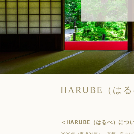
HARUBE（はる
＜HARUBE（はるべ）につ
2009年（平成21年）、京都・烏丸