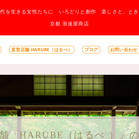
時代を生きる女性たちに いろどりと創作 楽しさと、とき
京都 浪速屋商店
直営店舗 HARUBE（はるべ）
ブログ
お問い合わせ
舗「HARUBE（はるべ ）」