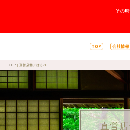
その
TOP
会社情報
TOP
|
直営店舗／はるべ
直営店